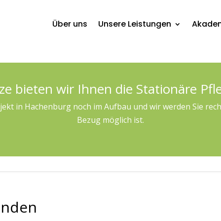
Über uns
Unsere Leistungen
Akade
ze bieten wir Ihnen die Stationäre Pfl
bjekt in Hachenburg noch im Aufbau und wir werden Sie recht
Bezug möglich ist.
unden