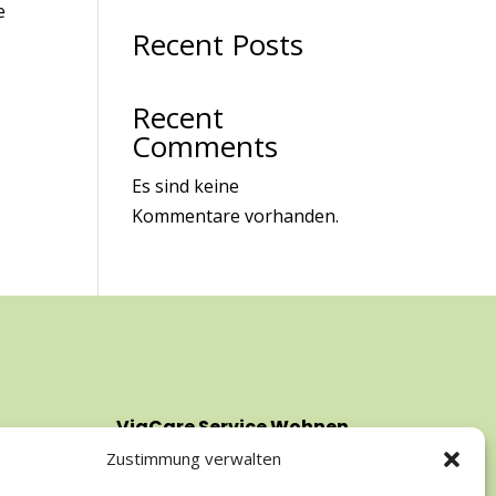
e
Recent Posts
Recent
Comments
Es sind keine
Kommentare vorhanden.
ViaCare Service Wohnen
ViaC
Pflege GmbH
Pfl
Zustimmung verwalten
Dorfstraße 4
West