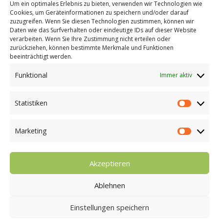
22880 Wedel
Um ein optimales Erlebnis zu bieten, verwenden wir Technologien wie
Cookies, um Geräteinformationen zu speichern und/oder darauf
zuzugreifen. Wenn Sie diesen Technologien zustimmen, können wir
T
04103 18 88 80
Daten wie das Surfverhalten oder eindeutige IDs auf dieser Website
F
04103 18 88 829
verarbeiten. Wenn Sie Ihre Zustimmung nicht erteilen oder
zurückziehen, können bestimmte Merkmale und Funktionen
beeinträchtigt werden.
Funktional
Immer aktiv
Statistiken
Statist
Marketing
Market
Humano Viacare
© 2023
Akzeptieren
Impressum
und
Datenschutz
Ablehnen
Einstellungen speichern